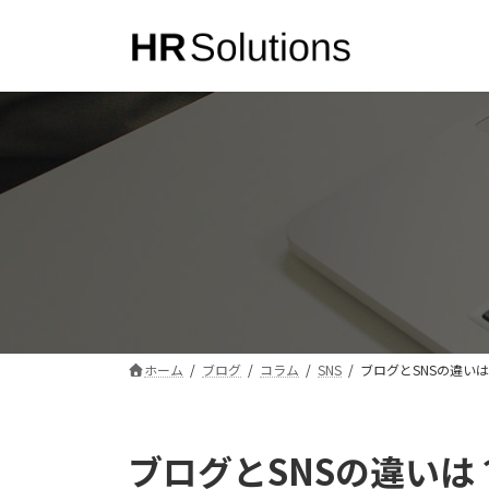
コ
ナ
ン
ビ
テ
ゲ
ン
ー
ツ
シ
へ
ョ
ス
ン
キ
に
ッ
移
プ
動
ホーム
ブログ
コラム
SNS
ブログとSNSの違い
ブログとSNSの違い