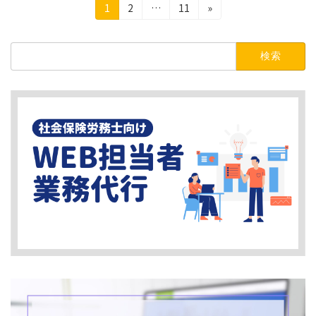
投
固
固
固
1
2
…
11
»
定
定
定
稿
ペ
ペ
ペ
検
の
ー
ー
ー
索:
ジ
ジ
ジ
ペ
ー
ジ
送
り