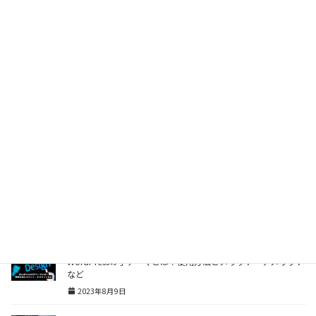
LPO（ランディングページ改善）のやり方とは？
2023年8月11日
WordPressのテーマとは？選ぶ際の注意点など
2023年8月9日
WordPressに最適なレンタルサーバーのスペックや機能とは？
2023年8月9日
WordPressのカテゴリーとは？必要性や効果など
2023年8月9日
WordPressはSEOに強い？理由と具体的な方法など
2023年8月9日
WordPressの子テーマとは？使用方法とメリット・デメリット
など
2023年8月9日