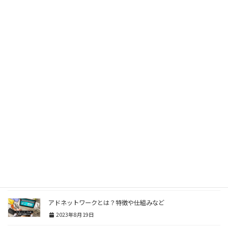
中小企業がオウンドメディアを立ち上げる方法は？
2023年9月19日
KBF（購買決定要因）とは？決め方・KSFとの違い・活用方法
など
2023年8月22日
LTV（ライフタイムバリュー）とは？意味・計算方法・考え方
など
2023年8月22日
UGC（User Generated Contents）とは？活用方法など
2023年8月22日
ブログマーケティングとは？定義・重要性など
2023年8月22日
アドネットワークとは？特徴や仕組みなど
2023年8月19日