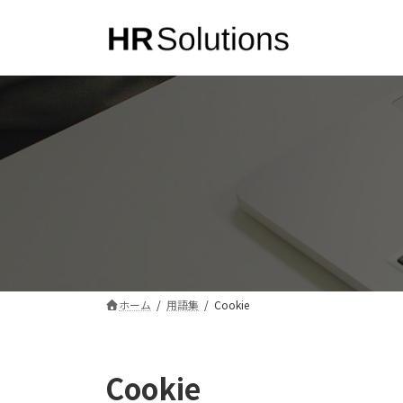
コ
ナ
ン
ビ
テ
ゲ
ン
ー
ツ
シ
へ
ョ
ス
ン
キ
に
ッ
移
プ
動
ホーム
用語集
Cookie
Cookie