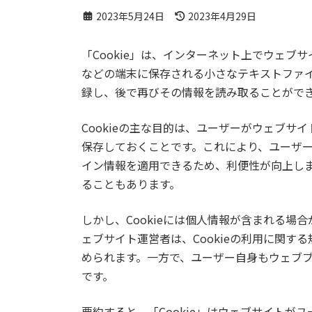
最
2023年5月24日
2023年4月29日
終
更
「Cookie」は、インターネット上でウェ
新
日
などの端末に保存される小さなテキストファ
時
録し、後で再びその情報を読み取ることがで
:
Cookieの主な目的は、ユーザーがウェブ
保存しておくことです。これにより、ユーザ
イン情報を適用できるため、利便性が向上し
ることもあります。
しかし、Cookieには個人情報が含まれる
ェブサイト運営者は、Cookieの利用に関
められます。一方で、ユーザー自身もウェブブラ
です。
要約すると、「Cookie」はウェブサイト