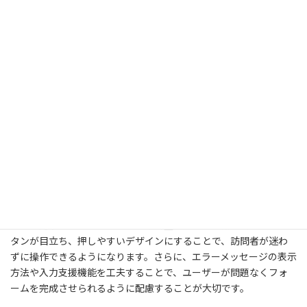
EFO（Entry Form Optimization）は、ウェブサイトにおいて、
新
問い合わせフォームやアンケート、会員登録フォームなどの入力
日
時
フォームを効果的に改善する方法です。目的は、訪問者がフォー
:
ムを簡単に入力し、快適に利用できるようにすることです。これ
により、入力率や入力完了率を向上させ、ユーザーの満足度を高
めることができます。
具体的な改善方法としては、まず入力項目の数を最小限にするこ
とが挙げられます。不要な項目を削除し、必要な情報だけを求め
ることで、訪問者の手間を減らし、入力を促進できます。次に、フ
ォームのデザインやレイアウトを見直すことも重要です。分かり
やすい配置や視認性の高いフォント、適切なスペースが、ユーザー
にとって使いやすいフォームを作ります。
また、送信ボタンの大きさや色を調整することも効果的です。ボ
タンが目立ち、押しやすいデザインにすることで、訪問者が迷わ
ずに操作できるようになります。さらに、エラーメッセージの表示
方法や入力支援機能を工夫することで、ユーザーが問題なくフォ
ームを完成させられるように配慮することが大切です。