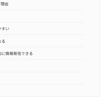
き理由
やすい
なる
的に情報発信できる