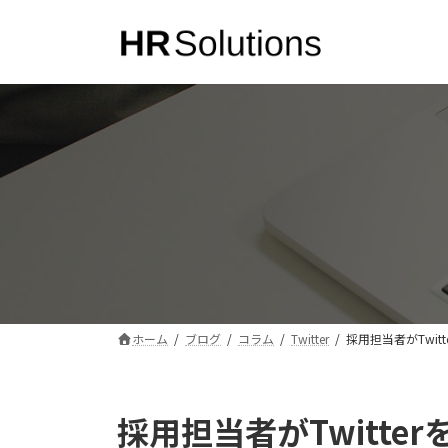
コ
ナ
ン
ビ
テ
ゲ
ン
ー
ツ
シ
へ
ョ
ス
ン
キ
に
ッ
移
プ
動
ホーム
ブログ
コラム
Twitter
採用担当者がTwit
採用担当者がTwitte